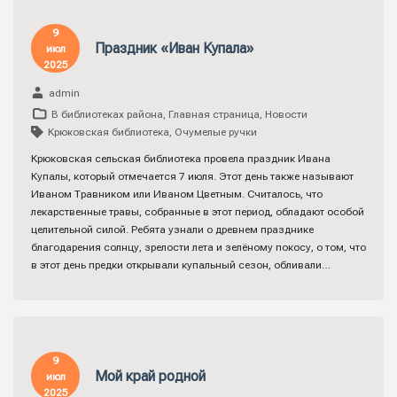
9
Праздник «Иван Купала»
июл
2025
admin
В библиотеках района
,
Главная страница
,
Новости
Крюковская библиотека
,
Очумелые ручки
Крюковская сельская библиотека провела праздник Ивана
Купалы, который отмечается 7 июля. Этот день также называют
Иваном Травником или Иваном Цветным. Считалось, что
лекарственные травы, собранные в этот период, обладают особой
целительной силой. Ребята узнали о древнем празднике
благодарения солнцу, зрелости лета и зелёному покосу, о том, что
в этот день предки открывали купальный сезон, обливали…
9
Мой край родной
июл
2025