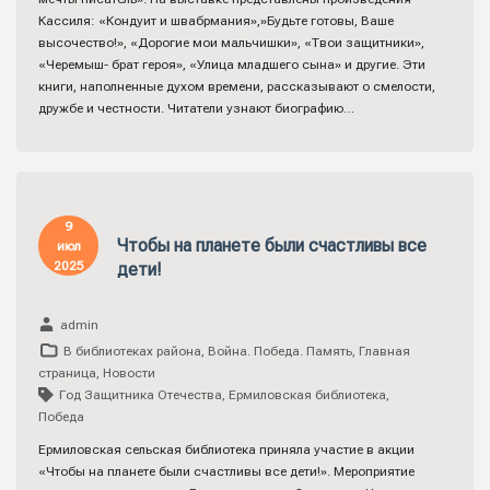
Кассиля: «Кондуит и швабрмания»,»Будьте готовы, Ваше
высочество!», «Дорогие мои мальчишки», «Твои защитники»,
«Черемыш- брат героя», «Улица младшего сына» и другие. Эти
книги, наполненные духом времени, рассказывают о смелости,
дружбе и честности. Читатели узнают биографию…
9
Чтобы на планете были счастливы все
июл
2025
дети!
admin
В библиотеках района
,
Война. Победа. Память
,
Главная
страница
,
Новости
Год Защитника Отечества
,
Ермиловская библиотека
,
Победа
Ермиловская сельская библиотека приняла участие в акции
«Чтобы на планете были счастливы все дети!». Мероприятие