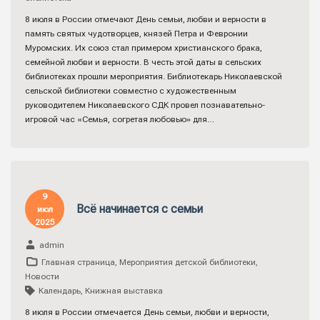
8 июля в России отмечают День семьи, любви и верности в
память святых чудотворцев, князей Петра и Февронии
Муромских. Их союз стал примером христианского брака,
семейной любви и верности. В честь этой даты в сельских
библиотеках прошли мероприятия. Библиотекарь Николаевской
сельской библиотеки совместно с художественным
руководителем Николаевского СДК провел познавательно-
игровой час «Семья, согретая любовью» для…
9
Всё начинается с семьи
июл
2025
admin
Главная страница
,
Мероприятия детской библиотеки
,
Новости
Календарь
,
Книжная выставка
8 июля в России отмечается День семьи, любви и верности,