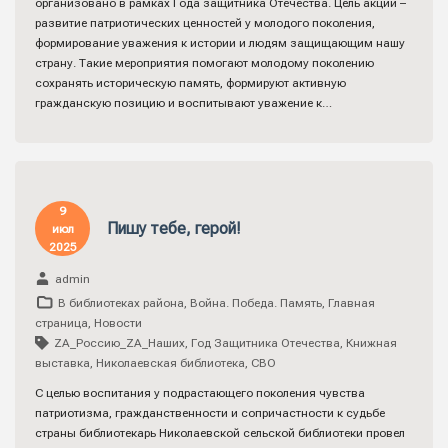
организовано в рамках Года защитника Отечества. Цель акции –
развитие патриотических ценностей у молодого поколения,
формирование уважения к истории и людям защищающим нашу
страну. Такие мероприятия помогают молодому поколению
сохранять историческую память, формируют активную
гражданскую позицию и воспитывают уважение к…
9
Пишу тебе, герой!
июл
2025
admin
В библиотеках района
,
Война. Победа. Память
,
Главная
страница
,
Новости
ZA_Россию_ZА_Наших
,
Год Защитника Отечества
,
Книжная
выставка
,
Николаевская библиотека
,
СВО
С целью воспитания у подрастающего поколения чувства
патриотизма, гражданственности и сопричастности к судьбе
страны библиотекарь Николаевской сельской библиотеки провел