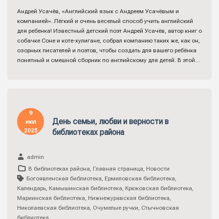
Андрей Усачёв, «Английский язык с Андреем Усачёвым и
компанией». Лёгкий и очень веселый способ учить английский
для ребенка! Известный детский поэт Андрей Усачёв, автор книг о
собачке Соне и коте-хулигане, собрал компанию таких же, как он,
озорных писателей и поэтов, чтобы создать для вашего ребёнка
понятный и смешной сборник по английскому для детей. В этой…
9
День семьи, любви и верности в
июл
2025
библиотеках района
admin
В библиотеках района
,
Главная страница
,
Новости
Богоявленская библиотека
,
Ермиловская библиотека
,
Календарь
,
Камышинская библиотека
,
Крюковская библиотека
,
Мариинская библиотека
,
Нижнежуравская библиотека
,
Николаевская библиотека
,
Очумелые ручки
,
Стычновская
библиотека