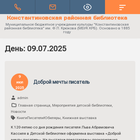
Константиновская районная библиотека
Муниципальное бюджетное учреждение культуры "Константиновская
районная библиотека" им. Ф.П. Крюкова (МБУК КРБ). Основано в 1885
году
День:
09.07.2025
9
Доброй мечты писатель
июл
2025
admin
Главная страница
,
Мероприятия детской библиотеки
,
Новости
КнигиПисателиЮбиляры
,
Книжная выставка
К 120-летию со дня рождения писателя Льва Абрамовича
Кассиля в Детской библиотеке оформлена выставка «Доброй
мечты писатель». На выставке представлены произведения