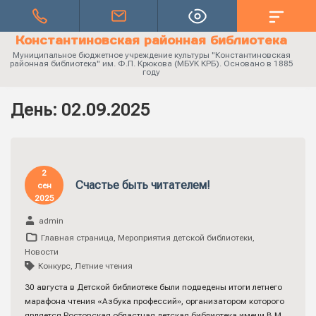
Константиновская районная библиотека
Муниципальное бюджетное учреждение культуры "Константиновская
районная библиотека" им. Ф.П. Крюкова (МБУК КРБ). Основано в 1885
году
День:
02.09.2025
2
Счастье быть читателем!
сен
2025
admin
Главная страница
,
Мероприятия детской библиотеки
,
Новости
Конкурс
,
Летние чтения
30 августа в Детской библиотеке были подведены итоги летнего
марафона чтения «Азбука профессий», организатором которого
является Ростовская областная детская библиотека имени В.М.