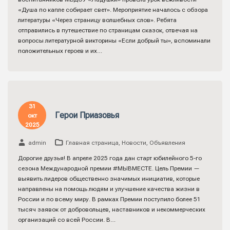
«Душа по капле собирает свет». Мероприятие началось с обзора
литературы «Через страницу волшебных слов». Ребята
отправились в путешествие по страницам сказок, отвечая на
вопросы литературной викторины «Если добрый ты», вспоминали
положительных героев и их…
31
Герои Приазовья
окт
2025
admin
Главная страница
,
Новости
,
Объявления
Дорогие друзья! В апреле 2025 года дан старт юбилейного 5-го
сезона Международной премии #МЫВМЕСТЕ. Цель Премии —
выявить лидеров общественно значимых инициатив, которые
направлены на помощь людям и улучшение качества жизни в
России и по всему миру. В рамках Премии поступило более 51
тысяч заявок от добровольцев, наставников и некоммерческих
организаций со всей России. В…