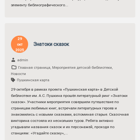
элементу библиографического…
29
Знатоки сказок
окт
2025
admin
Главная страница
,
Мероприятия детской библиотеки
,
Новости
Пушкинская карта
29 октября в рамках проекта «Пушкинская карта» в Детской
библиотеке им. А.С. Пушкина прошёл литературный ринг «Знатоки
сказок». Участники мероприятия совершили путешествие по
страницам любимых книг, встречали литературных героев и
знакомились с новыми сказками, вспоминая старые. Сказочная
викторина состояла из нескольких туров. Ребята активно
угадывали названия сказок и их персонажей, проходя по
станциям: «Угадайте сказку»,…