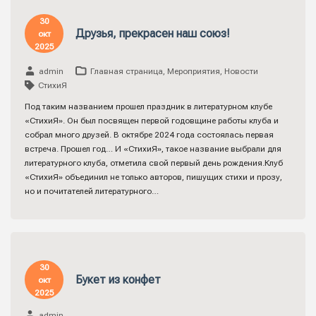
30
Друзья, прекрасен наш союз!
окт
2025
admin
Главная страница
,
Мероприятия
,
Новости
СтихиЯ
Под таким названием прошел праздник в литературном клубе
«СтихиЯ». Он был посвящен первой годовщине работы клуба и
собрал много друзей. В октябре 2024 года состоялась первая
встреча. Прошел год… И «СтихиЯ», такое название выбрали для
литературного клуба, отметила свой первый день рождения.Клуб
«СтихиЯ» объединил не только авторов, пишущих стихи и прозу,
но и почитателей литературного…
30
Букет из конфет
окт
2025
admin