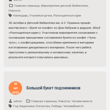
Главная страница
,
Мероприятия детской библиотеки
,
Новости
Календарь
,
Очумелые ручки
,
Разноцветные идеи
30 октября в Детской библиотеке им. А.С. Пушкина прошёл
мастер-класс «Букет из конфет» ко Дню бабушек и дедушек. (Клуб
«Разноцветные идеи»). Участников мероприятия ознакомили с
основными принципами составления букета из конфет «Чупа-
чупс», с конфигурациями, способами крепления и методами
изготовления декоративного материала. После чего ребята
приступили к увлекательному и интересному занятию, в
результате которого получились красивые…
30
Большой букет подснежников
окт
2025
admin
Главная страница
,
Новости
,
Читаем вместе
Год Защитника Отечества
,
Победа
,
ЧитаемВместе