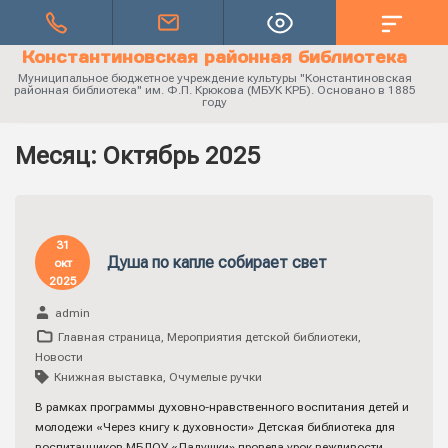
Константиновская районная библиотека
Муниципальное бюджетное учреждение культуры "Константиновская
районная библиотека" им. Ф.П. Крюкова (МБУК КРБ). Основано в 1885
году
Месяц:
Октябрь 2025
31
Душа по капле собирает свет
окт
2025
admin
Главная страница
,
Мероприятия детской библиотеки
,
Новости
Книжная выставка
,
Очумелые ручки
В рамках программы духовно-нравственного воспитания детей и
молодежи «Через книгу к духовности» Детская библиотека для
воспитанников МБДОУ «Ладушки» провела урок вежливости