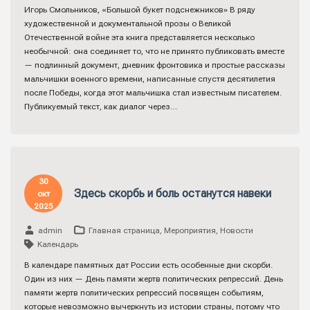
Игорь Смольников, «Большой букет подснежников» В ряду
художественной и документальной прозы о Великой
Отечественной войне эта книга представляется несколько
необычной: она соединяет то, что не принято публиковать вместе
— подлинный документ, дневник фронтовика и простые рассказы
мальчишки военного времени, написанные спустя десятилетия
после Победы, когда этот мальчишка стал известным писателем.
Публикуемый текст, как диалог через…
30
Здесь скорбь и боль останутся навеки
окт
2025
admin
Главная страница
,
Мероприятия
,
Новости
Календарь
В календаре памятных дат России есть особенные дни скорби.
Один из них — День памяти жертв политических репрессий. День
памяти жертв политических репрессий посвящен событиям,
которые невозможно вычеркнуть из истории страны, потому что