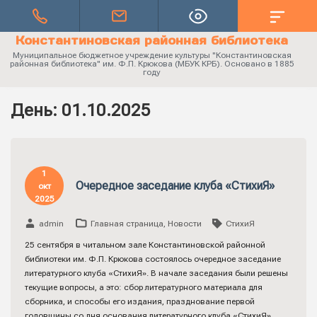
Константиновская районная библиотека
Муниципальное бюджетное учреждение культуры "Константиновская
районная библиотека" им. Ф.П. Крюкова (МБУК КРБ). Основано в 1885
году
День:
01.10.2025
1
Очередное заседание клуба «СтихиЯ»
окт
2025
admin
Главная страница
,
Новости
СтихиЯ
25 сентября в читальном зале Константиновской районной
библиотеки им. Ф.П. Крюкова состоялось очередное заседание
литературного клуба «СтихиЯ». В начале заседания были решены
текущие вопросы, а это: сбор литературного материала для
сборника, и способы его издания, празднование первой
годовщины со дня основания литературного клуба «СтихиЯ».