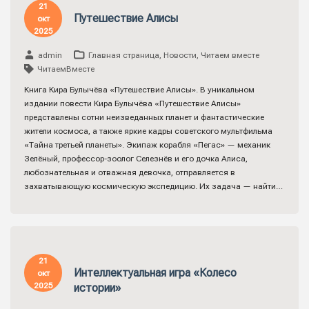
21
Путешествие Алисы
окт
2025
admin
Главная страница
,
Новости
,
Читаем вместе
ЧитаемВместе
Книга Кира Булычёва «Путешествие Алисы». В уникальном
издании повести Кира Булычёва «Путешествие Алисы»
представлены сотни неизведанных планет и фантастические
жители космоса, а также яркие кадры советского мультфильма
«Тайна третьей планеты». Экипаж корабля «Пегас» — механик
Зелёный, профессор-зоолог Селезнёв и его дочка Алиса,
любознательная и отважная девочка, отправляется в
захватывающую космическую экспедицию. Их задача — найти…
21
Интеллектуальная игра «Колесо
окт
2025
истории»