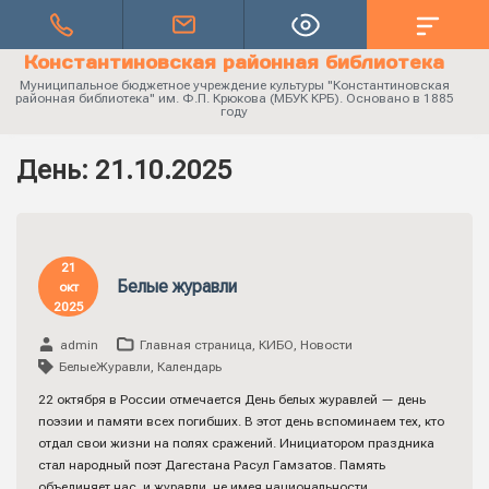
Константиновская районная библиотека
Муниципальное бюджетное учреждение культуры "Константиновская
районная библиотека" им. Ф.П. Крюкова (МБУК КРБ). Основано в 1885
году
День:
21.10.2025
21
Белые журавли
окт
2025
admin
Главная страница
,
КИБО
,
Новости
БелыеЖуравли
,
Календарь
22 октября в России отмечается День белых журавлей — день
поэзии и памяти всех погибших. В этот день вспоминаем тех, кто
отдал свои жизни на полях сражений. Инициатором праздника
стал народный поэт Дагестана Расул Гамзатов. Память
объединяет нас, и журавли, не имея национальности,