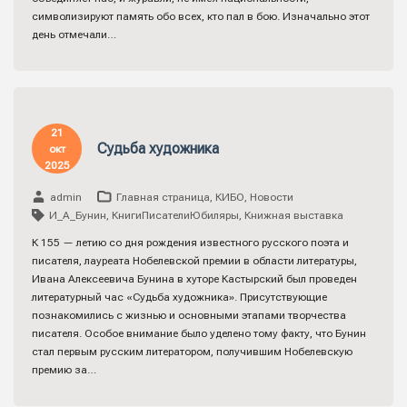
символизируют память обо всех, кто пал в бою. Изначально этот
день отмечали…
21
Судьба художника
окт
2025
admin
Главная страница
,
КИБО
,
Новости
И_А_Бунин
,
КнигиПисателиЮбиляры
,
Книжная выставка
К 155 — летию со дня рождения известного русского поэта и
писателя, лауреата Нобелевской премии в области литературы,
Ивана Алексеевича Бунина в хуторе Кастырский был проведен
литературный час «Судьба художника». Присутствующие
познакомились с жизнью и основными этапами творчества
писателя. Особое внимание было уделено тому факту, что Бунин
стал первым русским литератором, получившим Нобелевскую
премию за…