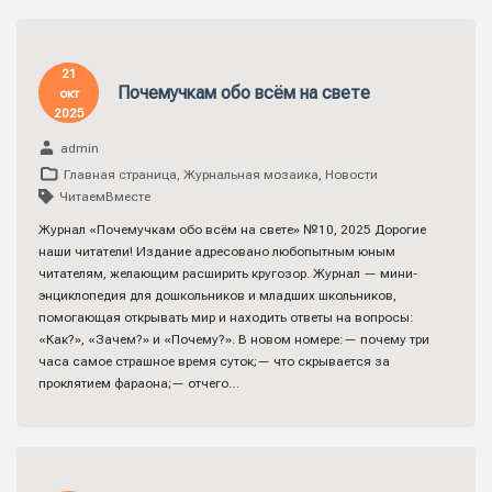
21
Почемучкам обо всём на свете
окт
2025
admin
Главная страница
,
Журнальная мозаика
,
Новости
ЧитаемВместе
Журнал «Почемучкам обо всём на свете» №10, 2025 Дорогие
наши читатели! Издание адресовано любопытным юным
читателям, желающим расширить кругозор. Журнал — мини-
энциклопедия для дошкольников и младших школьников,
помогающая открывать мир и находить ответы на вопросы:
«Как?», «Зачем?» и «Почему?». В новом номере:— почему три
часа самое страшное время суток;— что скрывается за
проклятием фараона;— отчего…