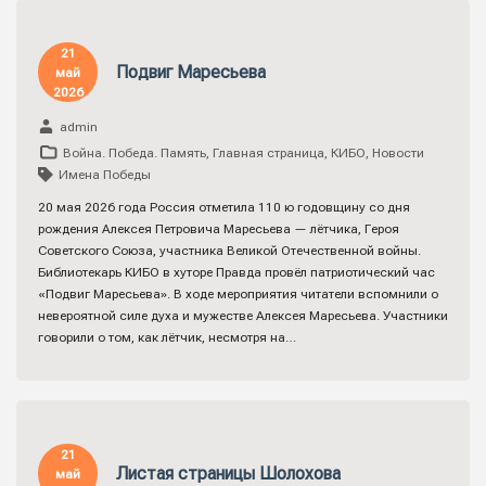
21
Подвиг Маресьева
май
2026
admin
Война. Победа. Память
,
Главная страница
,
КИБО
,
Новости
Имена Победы
20 мая 2026 года Россия отметила 110 ю годовщину со дня
рождения Алексея Петровича Маресьева — лётчика, Героя
Советского Союза, участника Великой Отечественной войны.
Библиотекарь КИБО в хуторе Правда провёл патриотический час
«Подвиг Маресьева». В ходе мероприятия читатели вспомнили о
невероятной силе духа и мужестве Алексея Маресьева. Участники
говорили о том, как лётчик, несмотря на…
21
Листая страницы Шолохова
май