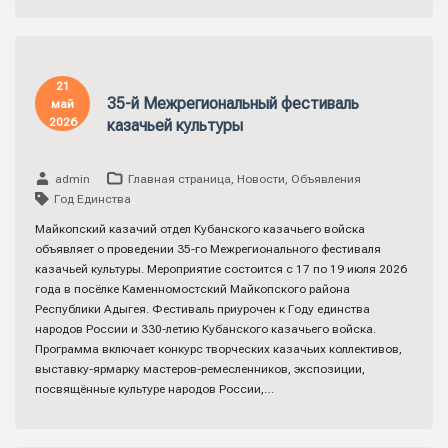
21
35-й Межрегиональный фестиваль
май
2026
казачьей культуры
admin
Главная страница
,
Новости
,
Объявления
Год Единства
Майкопский казачий отдел Кубанского казачьего войска
объявляет о проведении 35-го Межрегионального фестиваля
казачьей культуры. Мероприятие состоится с 17 по 19 июля 2026
года в посёлке Каменномостский Майкопского района
Республики Адыгея. Фестиваль приурочен к Году единства
народов России и 330-летию Кубанского казачьего войска.
Программа включает конкурс творческих казачьих коллективов,
выставку-ярмарку мастеров-ремесленников, экспозиции,
посвящённые культуре народов России,…