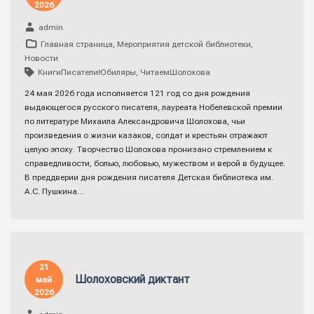
2026
admin
Главная страница
,
Мероприятия детской библиотеки
,
Новости
КнигиПисателиЮбиляры
,
ЧитаемШолохова
24 мая 2026 года исполняется 121 год со дня рождения
выдающегося русского писателя, лауреата Нобелевской премии
по литературе Михаила Александровича Шолохова, чьи
произведения о жизни казаков, солдат и крестьян отражают
целую эпоху. Творчество Шолохова пронизано стремлением к
справедливости, болью, любовью, мужеством и верой в будущее.
В преддверии дня рождения писателя Детская библиотека им.
А.С. Пушкина…
21
Шолоховский диктант
май
2026