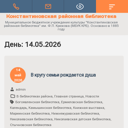
Константиновская районная библиотека
Муниципальное бюджетное учреждение культуры "Константиновская
районная библиотека" им. Ф.П. Крюкова (МБУК КРБ). Основано в 1885
году
День:
14.05.2026
14
В кругу семьи рождается душа
май
2026
admin
В библиотеках района
,
Главная страница
,
Новости
Богоявленская библиотека
,
Ермиловская библиотека
,
Календарь
,
Камышинская библиотека
,
Книжная выставка
,
Мариинская библиотека
,
Нижнежуравская библиотека
,
Николаевская библиотека
,
Николаевская детская библиотека
,
Стычновская библиотека