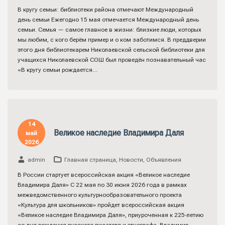
В кругу семьи: библиотеки района отмечают Международный
день семьи Ежегодно 15 мая отмечается Международный день
семьи. Семья — самое главное в жизни: близкие люди, которых
мы любим, с кого берём пример и о ком заботимся. В преддверии
этого дня библиотекарем Николаевской сельской библиотеки для
учащихся Николаевской СОШ был проведён познавательный час
«В кругу семьи рождается…
14
Великое наследие Владимира Даля
май
2026
admin
Главная страница
,
Новости
,
Объявления
В России стартует всероссийская акция «Великое наследие
Владимира Даля» С 22 мая по 30 июня 2026 года в рамках
межведомственного культурно­образовательного проекта
«Культура для школьников» пройдет всероссийская акция
«Великое наследие Владимира Даля», приуроченная к 225-летию