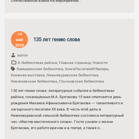
Отечественной войне.На мероприятии…
14
135 лет гению слова
май
2026
admin
В библиотеках района
,
Главная страница
,
Новости
Камышинская библиотека
,
КнигиПисателиЮбиляры
,
Книжная выставка
,
Нижнежуравская библиотека
,
Николаевская библиотека
,
Стычновская библиотека
135 лет гению слова: литературные события в библиотеках
района, посвящённые М.А. Булгакову 15 мая отмечается день
рождения Михаила Афанасьевича Булгакова — талантливого и
загадочного писателя ХХ века. В честь этой даты в
Нижнежуравской сельской библиотеке состоялся литературный
час «Мастер мистического слова». Гости узнали о жизни
Булгакова, его работе врачом и в театре, а также о…