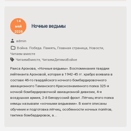
14
Ночные ведьмы
май
2026
admin
Война. Победа. Память
,
Главная страница
,
Новости
,
Читаем вместе
ЧитаемВместе
,
ЧитаемДетямоВойне
Раиса Аронова, «Ночные ведьмы». Воспоминания гвардии
лейтенанта Ароновой, которая в 1942-45 гг. храбро воевала в
составе 46-го гвардейского ночного бомбардировочного
авиационного Таманского Краснознаменного полка 325-я
ночной бомбардировочной авиационной дивизии, 4-я
воздушная армия, 2-й Белорусский фронт. Лётчиц этого полка
немцы называли «ночными ведьмами». В книге описаны
обучение и подготовка лётчиц, особенности ночных полётов,
тактика бомбардировок, а…