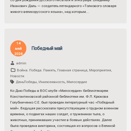
со дня рождения русского писателя и этнографа. Владимир
Иванович Даль — создатель легендарного «Толкового словаря
живого великорусского языка», над которым…
14
Победный май
май
2026
admin
Война. Победа. Память
,
Главная страница
,
Мероприятия
,
Новости
ДеньПобеды
,
Инклюзивность
,
Милосердие
Ко Дню Победы в ВОС клубе «Милосердие» библиотекарем
Константиновской районной библиотеки им. Ф.П. Крюкова
Голубниченко С.Е. был проведен литературный час «Победный
май». Ведущая рассказала присутствующим о трудном военном
времени, о подвигах наших солдат, о тружениках тыла, о
животных, принимавших участие в боевых действиях. Далее
была проведена викторина, состоящая из вопросов о Великой