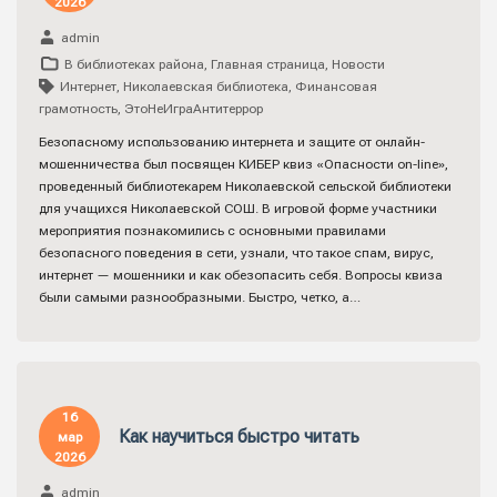
2026
admin
В библиотеках района
,
Главная страница
,
Новости
Интернет
,
Николаевская библиотека
,
Финансовая
грамотность
,
ЭтоНеИграАнтитеррор
Безопасному использованию интернета и защите от онлайн-
мошенничества был посвящен КИБЕР квиз «Опасности on-line»,
проведенный библиотекарем Николаевской сельской библиотеки
для учащихся Николаевской СОШ. В игровой форме участники
мероприятия познакомились с основными правилами
безопасного поведения в сети, узнали, что такое спам, вирус,
интернет — мошенники и как обезопасить себя. Вопросы квиза
были самыми разнообразными. Быстро, четко, а…
16
Как научиться быстро читать
мар
2026
admin