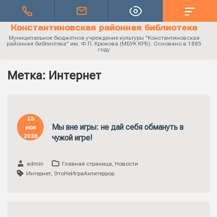
Константиновская районная библиотека
Муниципальное бюджетное учреждение культуры "Константиновская
районная библиотека" им. Ф.П. Крюкова (МБУК КРБ). Основано в 1885
году
Метка:
Интернет
23
Мы вне игры: не дай себя обмануть в
июл
2026
чужой игре!
admin
Главная страница
,
Новости
Интернет
,
ЭтоНеИграАнтитеррор