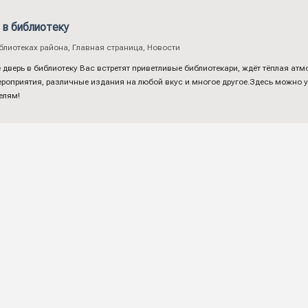
 в библиотеку
блиотеках района
,
Главная страница
,
Новости
е дверь в библиотеку Вас встретят приветливые библиотекари, ждёт тёплая а
роприятия, различные издания на любой вкус и многое другое.Здесь можно ув
елям!