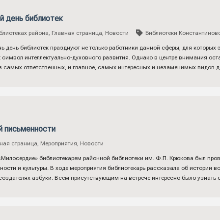
 день библиотек
блиотеках района
,
Главная страница
,
Новости
Библиотеки Константинов
 день библиотек празднуют не только работники данной сферы, для которых э
ак символ интеллектуально-духовного развития. Однако в центре внимания ост
з самых ответственных, и главное, самых интересных и незаменимых видов 
й письменности
ная страница
,
Мероприятия
,
Новости
«Милосердие» библиотекарем районной библиотеки им. Ф.П. Крюкова был про
ости и культуры. В ходе мероприятия библиотекарь рассказала об истории в
создателях азбуки. Всем присутствующим на встрече интересно было узнать 