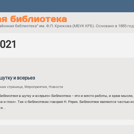
я библиотека
онная библиотека" им. Ф.П. Крюкова (МБУК КРБ). Основано в 1885 год
2021
шутку и всерьез
ная страница
,
Мероприятия
,
Новости
лиотеке в шутку и всерьез» Библиотека – это и место работы, и храм мысли, 
а и глаз». Так о библиотеках говорил Н. Рерих. Библиотеки являются частью и
о и…