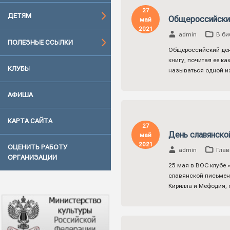
27
ДЕТЯМ
Общероссийский
май
2021
admin
В би
ПОЛЕЗНЫЕ ССЫЛКИ
Общероссийский день
книгу, почитая ее к
КЛУБЫ
называться одной и
АФИША
КАРТА САЙТА
27
День славянско
май
2021
ОЦЕНИТЬ РАБОТУ
admin
Глав
ОРГАНИЗАЦИИ
25 мая в ВОС клубе 
славянской письменн
Кирилла и Мефодия, 