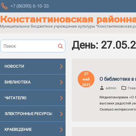
+7 (86393) 6-10-33
Константиновская районна
Муниципальное бюджетное учреждение культуры "Константиновская рай
День:
27.05.
НОВОСТИ
27
О библиотеке в 
май
БИБЛИОТЕКА
2021
admin
Глав
Медиапанорама «О биб
ЧИТАТЕЛЮ
высоких радостей ум
Сколько интересног
ЭЛЕКТРОННЫЕ РЕСУРСЫ
КРАЕВЕДЕНИЕ