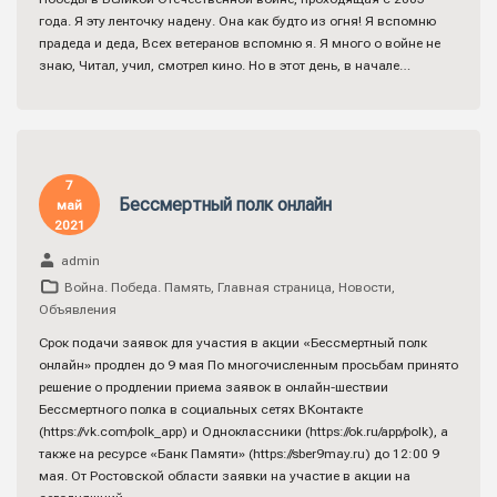
года. Я эту ленточку надену. Она как будто из огня! Я вспомню
прадеда и деда, Всех ветеранов вспомню я. Я много о войне не
знаю, Читал, учил, смотрел кино. Но в этот день, в начале…
7
Бессмертный полк онлайн
май
2021
admin
Война. Победа. Память
,
Главная страница
,
Новости
,
Объявления
Срок подачи заявок для участия в акции «Бессмертный полк
онлайн» продлен до 9 мая По многочисленным просьбам принято
решение о продлении приема заявок в онлайн-шествии
Бессмертного полка в социальных сетях ВКонтакте
(https://vk.com/polk_app) и Одноклассники (https://ok.ru/app/polk), а
также на ресурсе «Банк Памяти» (https://sber9may.ru) до 12:00 9
мая. От Ростовской области заявки на участие в акции на