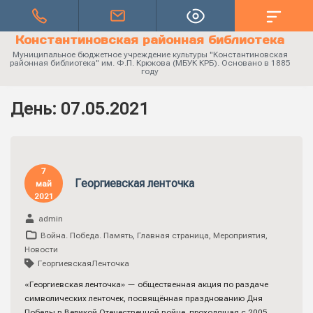
Константиновская районная библиотека
Муниципальное бюджетное учреждение культуры "Константиновская
районная библиотека" им. Ф.П. Крюкова (МБУК КРБ). Основано в 1885
году
День:
07.05.2021
7
Георгиевская ленточка
май
2021
admin
Война. Победа. Память
,
Главная страница
,
Мероприятия
,
Новости
ГеоргиевскаяЛенточка
«Георгиевская ленточка» — общественная акция по раздаче
символических ленточек, посвящённая празднованию Дня
Победы в Великой Отечественной войне, проходящая с 2005