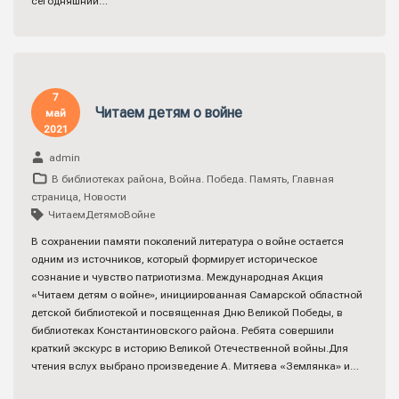
сегодняшний…
7
Читаем детям о войне
май
2021
admin
В библиотеках района
,
Война. Победа. Память
,
Главная
страница
,
Новости
ЧитаемДетямоВойне
В сохранении памяти поколений литература о войне остается
одним из источников, который формирует историческое
сознание и чувство патриотизма. Международная Акция
«Читаем детям о войне», инициированная Самарской областной
детской библиотекой и посвященная Дню Великой Победы, в
библиотеках Константиновского района. Ребята совершили
краткий экскурс в историю Великой Отечественной войны.Для
чтения вслух выбрано произведение А. Митяева «Землянка» и…