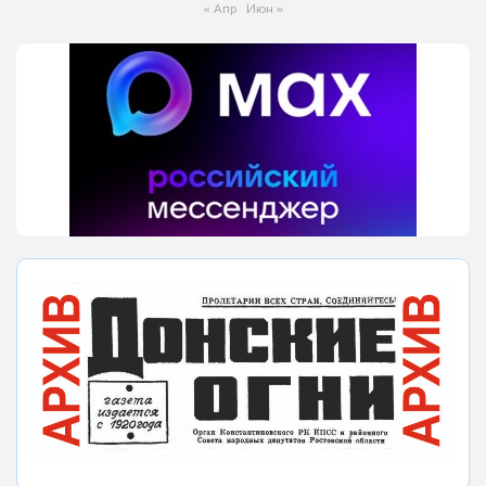
« Апр
Июн »