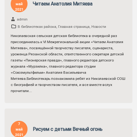
Читаем Анатолия Митяева
май
2021
admin
В библиотеках района
,
Главная страница
,
Новости
Николаевская сельская детская библиотека в очередной раз
присоединилась к VI Межрегиональной акции «Читаем Анатолия
Митяева», посвящённой творчеству писателя, сценариста,
уроженца Рязанской области, ответственного секретаря детской
газеты «Пионерская правда», главного редактора детского
журнала «Мурзилка», главного редактора студии
«Союзмультфильм» Анатолия Васильевича
Митяева.Библиотекарь познакомила ребят из Николаевской СОШ
с биографией и творчеством писателя, и все вместе вслух
прочитали…
7
Рисуем с детьми Вечный огонь
май
2021