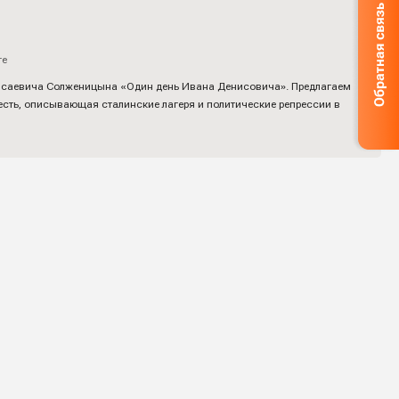
те
 Исаевича Солженицына «Один день Ивана Денисовича». Предлагаем
ть, описывающая сталинские лагеря и политические репрессии в