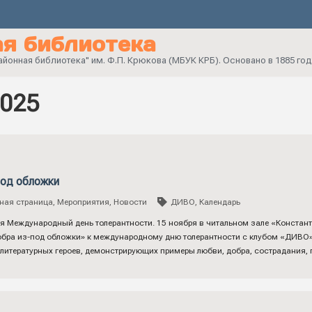
я библиотека
онная библиотека" им. Ф.П. Крюкова (МБУК КРБ). Основано в 1885 год
2025
под обложки
ная страница
,
Мероприятия
,
Новости
ДИВО
,
Календарь
я Международный день толерантности. 15 ноября в читальном зале «Констан
бра из-под обложки» к международному дню толерантности с клубом «ДИВО»
 литературных героев, демонстрирующих примеры любви, добра, сострадания