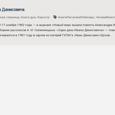
а Денисовича
ная страница
,
Книга дня
,
Новости
КнигиПисателиЮбиляры
,
ЧитаемВмес
! 17 ноября 1962 года — в журнале «Новый мир» вышла повесть Александра
орник рассказов А. И. Солженицына. «Один день Ивана Денисовича» — повес
ачивается в 1951 году в одном из лагерей ГУЛАГа. Иван Денисович Шухов…