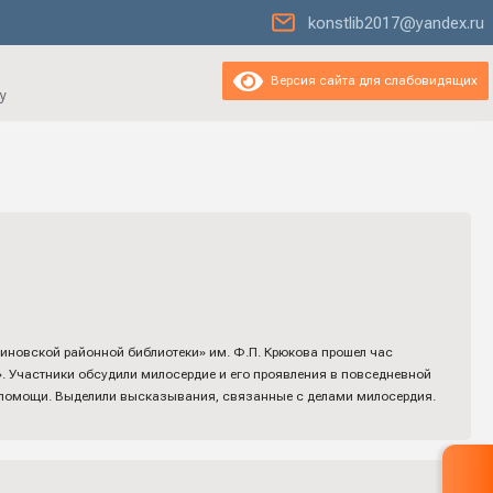
konstlib2017@yandex.ru
Версия сайта для слабовидящих
у
тиновской районной библиотеки» им. Ф.П. Крюкова прошел час
. Участники обсудили милосердие и его проявления в повседневной
, помощи. Выделили высказывания, связанные с делами милосердия.